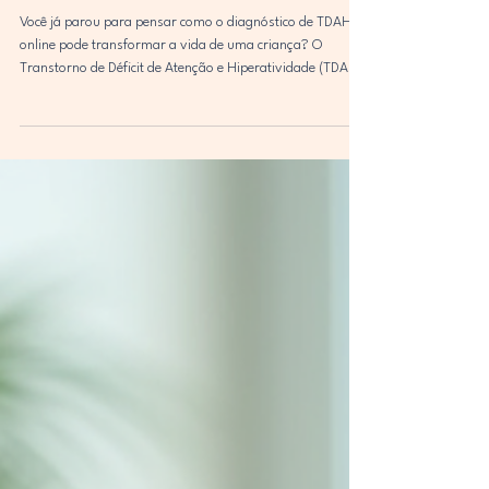
Juliana Palma
30 de jun.
3 min de leitura
A importância do
psicopedagogo online para
crianças com TDAH e o
diagnóstico de TDAH online
Você já parou para pensar como o diagnóstico de TDAH
online pode transformar a vida de uma criança? O
Transtorno de Déficit de Atenção e Hiperatividade (TDAH)
é um desafio que afeta muitas famílias. E, hoje, com a
tecnologia, o acompanhamento pode ser feito de forma
remota, com a ajuda de um psicopedagogo online. Isso
facilita o acesso, a continuidade do tratamento e o suporte
necessário para o desenvolvimento da criança. Vamos
juntos entender por que o psicopedagogo online é