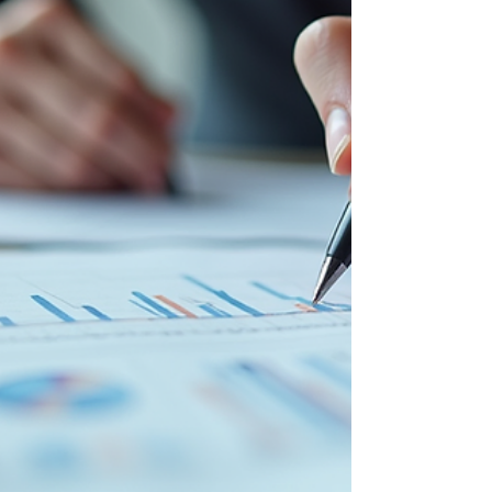
Especial
Você já se perguntou como transformar desafios em
oportunidades no campo da educação especial? Conhecer
profissionais que dedicam suas vidas a essa missão é
inspirador. Hoje, quero apresentar para você o perfil de
Juliana Palma, uma especialista que vem fazendo a
diferença na psicopedagogia, neuropsicopedagogia e
neuronutrição. Prepare-se para descobrir como seu
trabalho pode impactar positivamente crianças,
adolescentes e adultos com dificuldades de aprendizagem.
Perfil de J