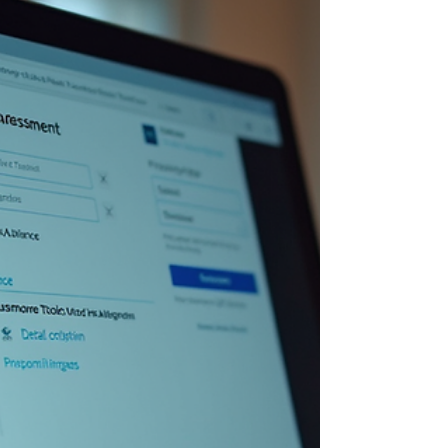
Juliana Palma
30 de jun.
4 min de leitura
Detalhes do laudo para TDAH:
O que é um laudo
neuropsicopedagógico para
TDAH?
Você já se perguntou o que exatamente é um laudo
neuropsicopedagógico para TDAH? Por que ele é tão
importante para crianças, adolescentes e adultos com
dificuldades de aprendizagem? Se você é psicopedagogo,