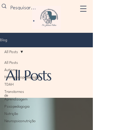
Blog
All Posts
All Posts
All Posts
Autismo
Neuropsicopedagogia
TDAH
Transtornos
de
Aprendizagem
Psicopedagogia
Nutrição
Neuropsiconutrição