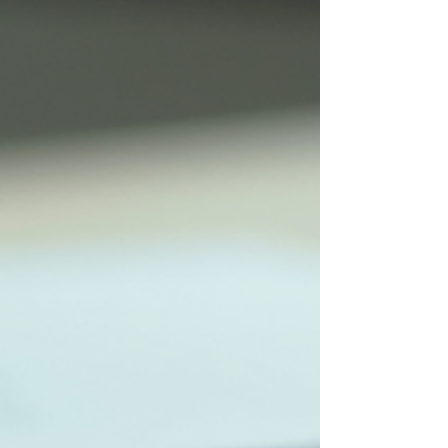
na qualidade de vida. Vamos juntos desvendar as etapas
da avaliação de autismo, com informações claras,
exemplos práticos e dicas valiosas. Etapas da avaliação
de autismo: o que esperar? A avaliação para diagnós