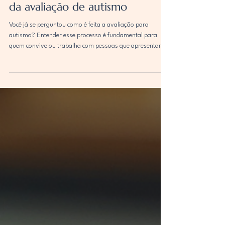
Juliana Palma
30 de jun.
4 min de leitura
Como funciona a avaliação para
diagnóstico de autismo? Etapas
da avaliação de autismo
Você já se perguntou como é feita a avaliação para
autismo? Entender esse processo é fundamental para
quem convive ou trabalha com pessoas que apresentam
dificuldades de aprendizagem. O diagnóstico correto abre
portas para intervenções eficazes e melhora significativa