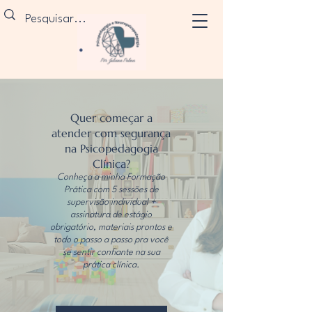
Quer começar a
atender com segurança
na Psicopedagogia
Clínica?
Conheça a minha Formação
Prática com 5 sessões de
supervisão individual +
assinatura de estágio
obrigatório, materiais prontos e
todo o passo a passo pra você
se sentir confiante na sua
prática clínica.