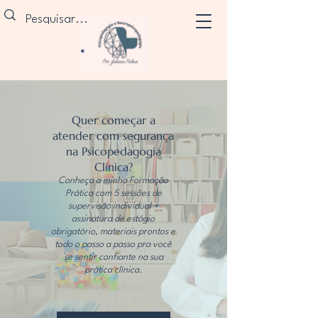
Quer começar a
atender com segurança
na Psicopedagogia
Clínica?
Conheça a minha Formação
Prática com 5 sessões de
supervisão individual +
assinatura de estágio
obrigatório, materiais prontos e
todo o passo a passo pra você
se sentir confiante na sua
prática clínica.