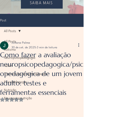
SAIBA MAIS
Post
All Posts
All Posts
Juliana Palma
30 de set. de 2025
3 min de leitura
Autismo
Como fazer a avaliação
Neuropsicopedagogia
neuropsicopedagogica/psic
TDAH
opedagógica de um jovem
Transtornos de Aprendizagem
adulto: testes e
Psicopedagogia
ferramentas essenciais
Nutrição
Neuropsiconutrição
Avaliado com NaN de 5 estrelas.