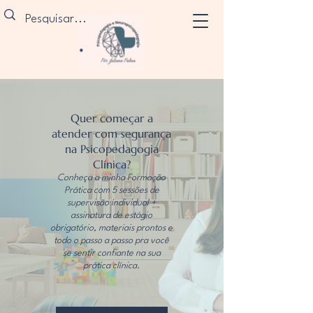
Quer começar a
atender com segurança
na Psicopedagogia
Clínica?
Conheça a minha Formação
Prática com 5 sessões de
supervisão individual +
assinatura de estágio
obrigatório, materiais prontos e
todo o passo a passo pra você
se sentir confiante na sua
prática clínica.