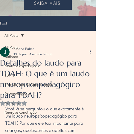
SAIBA MAIS
Post
All Posts
All Posts
Juliana Palma
30 de jun.
4 min de leitura
Autismo
Detalhes do laudo para
Neuropsicopedagogia
TDAH: O que é um laudo
TDAH
neuropsicopedagógico
Transtornos de Aprendizagem
para TDAH?
Psicopedagogia
Avaliado com NaN de 5 estrelas.
Nutrição
Você já se perguntou o que exatamente é 
Neuropsiconutrição
um laudo neuropsicopedagógico para 
TDAH? Por que ele é tão importante para 
crianças, adolescentes e adultos com 