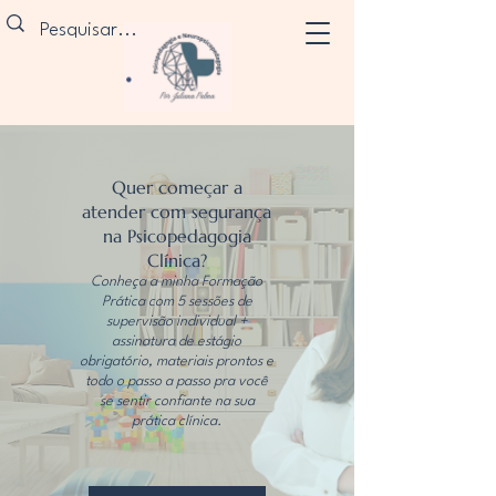
Quer começar a
atender com segurança
na Psicopedagogia
Clínica?
Conheça a minha Formação
Prática com 5 sessões de
supervisão individual +
assinatura de estágio
obrigatório, materiais prontos e
todo o passo a passo pra você
se sentir confiante na sua
prática clínica.