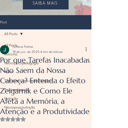
SAIBA MAIS
Post
All Posts
All Posts
Juliana Palma
18 de jun. de 2025
4 min de leitura
Autismo
Por que Tarefas Inacabadas
Neuropsicopedagogia
Não Saem da Nossa
TDAH
Cabeça? Entenda o Efeito
Transtornos de Aprendizagem
Zeigarnik e Como Ele
Psicopedagogia
Afeta a Memória, a
Nutrição
Neuropsiconutrição
Atenção e a Produtividade
Avaliado com NaN de 5 estrelas.