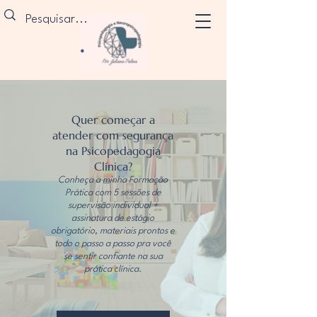
Quer começar a
atender com segurança
na Psicopedagogia
Clínica?
Conheça a minha Formação
Prática com 5 sessões de
supervisão individual +
assinatura de estágio
obrigatório, materiais prontos e
todo o passo a passo pra você
se sentir confiante na sua
prática clínica.