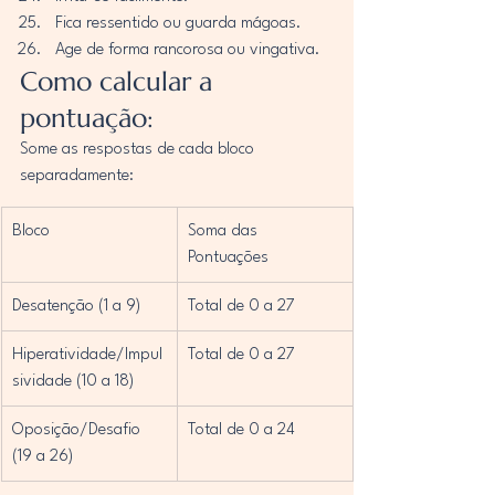
Fica ressentido ou guarda mágoas.
Age de forma rancorosa ou vingativa.
Como calcular a 
pontuação:
Some as respostas de cada bloco 
separadamente:
Bloco
Soma das 
Pontuações
Desatenção (1 a 9)
Total de 0 a 27
Hiperatividade/Impul
Total de 0 a 27
sividade (10 a 18)
Oposição/Desafio 
Total de 0 a 24
(19 a 26)