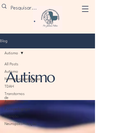
Blog
Autismo
All Posts
Autismo
Autismo
Neuropsicopedagogia
TDAH
Transtornos
de
Aprendizagem
Psicopedagogia
Nutrição
Neuropsiconutrição